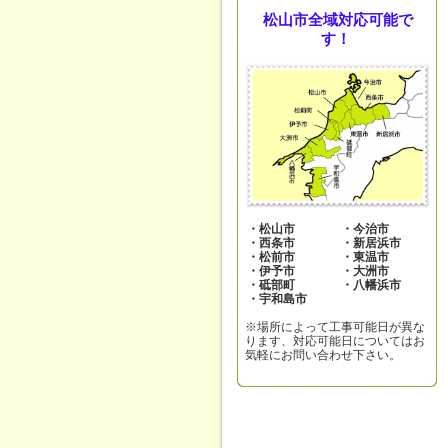
松山市全域対応可能で
す！
・松山市
・今治市
・西条市
・新居浜市
・松前市
・東温市
・伊予市
・大洲市
・砥部町
・八幡浜市
・宇和島市
※場所によって工事可能日が異な
ります、対応可能日についてはお
気軽にお問い合わせ下さい。